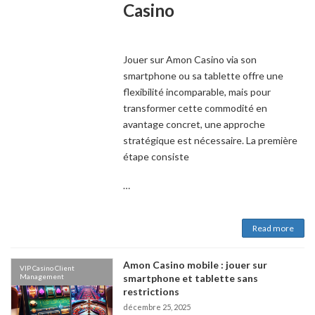
Casino
Jouer sur Amon Casino via son
smartphone ou sa tablette offre une
flexibilité incomparable, mais pour
transformer cette commodité en
avantage concret, une approche
stratégique est nécessaire. La première
étape consiste
…
Read more
Amon Casino mobile : jouer sur
VIP Casino Client
Management
smartphone et tablette sans
restrictions
décembre 25, 2025