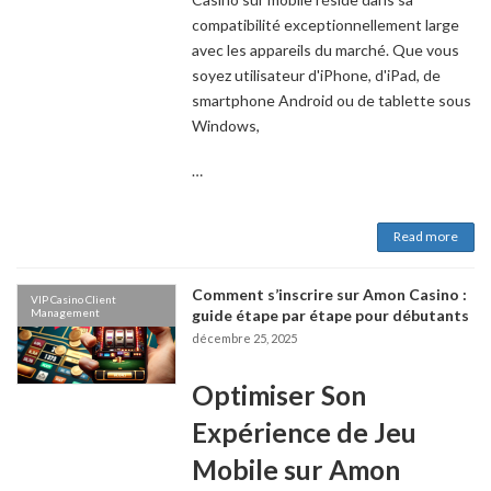
compatibilité exceptionnellement large
avec les appareils du marché. Que vous
soyez utilisateur d'iPhone, d'iPad, de
smartphone Android ou de tablette sous
Windows,
…
Read more
Comment s’inscrire sur Amon Casino :
VIP Casino Client
Management
guide étape par étape pour débutants
décembre 25, 2025
Optimiser Son
Expérience de Jeu
Mobile sur Amon