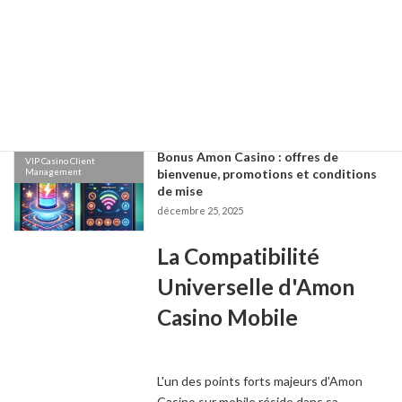
équipés de
…
Read more
Bonus Amon Casino : offres de
VIP Casino Client
Management
bienvenue, promotions et conditions
de mise
décembre 25, 2025
La Compatibilité
Universelle d'Amon
Casino Mobile
L'un des points forts majeurs d'Amon
Casino sur mobile réside dans sa